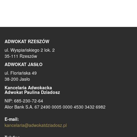
Kancelaria podpisała umowy o powierzenie przetwarzania
danych osobowych.
Podstawą przetwarzania powierzonych danych jest
wyłącznie wykonanie zleconej nam przez Państwa usług
prawnych oraz wypełnienie obowiązków wynikających z
przepisów prawa.
ADWOKAT RZESZÓW
Państwa dane będą przetwarzane i przechowywane przez
ul. Wyspiańskiego 2 lok. 2
nas przez okres niezbędny ze względu na cel ich
35-111 Rzeszów
przetwarzania i obowiązujące przepisy prawa,
ADWOKAT JASŁO
Mają Państwo prawo Żądania od Administratora dostępu
do swoich danych osobowych, ich sprostowania
ul. Floriańska 49
(poprawienia), aktualizowania, usunięcia lub ograniczenia
38-200 Jasło
przetwarzania danych osobowych oraz przenoszenia
Kancelaria Adwokacka
danych do innego Administratora danych (w zakresie
Adwokat Paulina Dziadosz
określonym w art. 20 RODO).
NIP: 685-230-72-64
Państwa dane osobowe mogą zostać przekazywane
Alior Bank S.A. 67 2490 0005 0000 4530 3432 6982
wyłącznie prawnikom, na których przepisy nakładają
obowiązek zachowania tajemnicy – tylko w celu
E-mail:
umożliwienia zastępstwa adwokata prowadzącego sprawę
kancelaria@adwokatdziadosz.pl
Pani/Pana lub pracownikom kancelarii, którym powierzono
pisemnie przetwarzanie danych osobowych i którzy