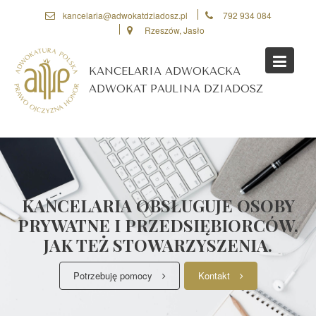
Skip
kancelaria@adwokatdziadosz.pl
792 934 084
to
Rzeszów, Jasło
content
KANCELARIA ADWOKACKA
ADWOKAT PAULINA DZIADOSZ
KANCELARIA OBSŁUGUJE OSOBY
PRYWATNE I PRZEDSIĘBIORCÓW,
JAK TEŻ STOWARZYSZENIA.
Potrzebuję pomocy
Kontakt